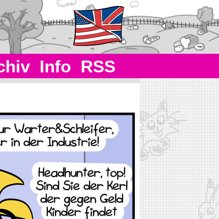
chiv
Info
RSS