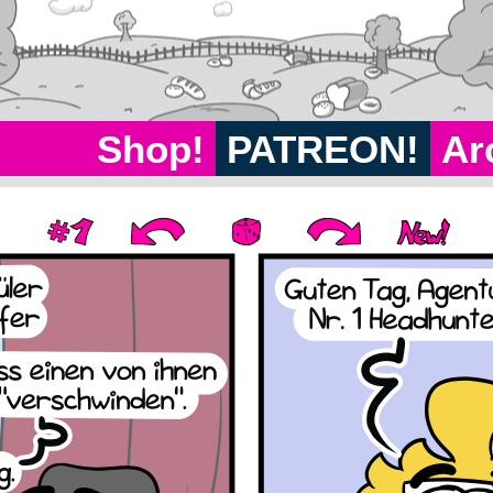
Shop!
PATREON!
Ar